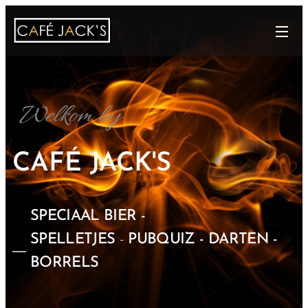
Welkom bij
CAFÉ
JACK'S
SPECIAAL BIER
-
SPELLETJES
-
PUBQUIZ -
DARTEN -
BORRELS